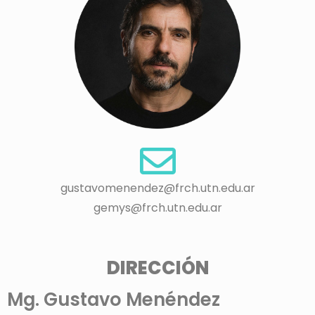
gustavomenendez@frch.utn.edu.ar
gemys@frch.utn.edu.ar
DIRECCIÓN
Mg. Gustavo Menéndez